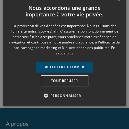
Nous accordons une grande
FRENCH
importance à votre vie privée.
ENGLISH
La protection de vos données est importante. Nous utilisons des
fichiers témoins (cookies) afin d'assurer le bon fonctionnement de
notre site. En les acceptant, vous améliorez votre expérience de
navigation et contribuez à notre analyse d'audience, à l'efficacité de
00:00
00:47
nos campagnes marketing et à la pertinence des publicités.
En
savoir plus
Catégories
Nouvelle
ACCEPTER ET FERMER
Modifications au Programme d’adaptation de
domicile
TOUT REFUSER
Les héros de la Réno
PERSONNALISER
À propos