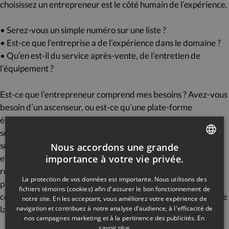
choisissez un entrepreneur est le côté humain de l’expérience.
• Serez-vous un simple numéro sur une liste ?
• Est-ce que l’entreprise a de l’expérience dans le domaine ?
• Qu’en est-il du service après-vente, de l’entretien de
l’équipement ?
Est-ce que l’entrepreneur comprend mes besoins ? Avez-vous
besoin d’un ascenseur, ou est-ce qu’une plate-forme
élévatrice, une rampe d’accès ou une chaise d’escalier
seraient plus efficaces ? Chez Élévaction, vous recevez un
service humain, où vos besoins sont pris en considération. En
Nous accordons une grande
FRENCH
effet, Lyne, co-propriétaire d’Élévaction, est en fauteuil
importance à votre vie privée.
roulant depuis 2001. Son mari Ghyslain, lui aussi co-
ENGLISH
La protection de vos données est importante. Nous utilisons des
propriétaire de la compagnie, est mécanicien d’ascenseur
fichiers témoins (cookies) afin d'assurer le bon fonctionnement de
compagnon (MPFE). Élévaction est née d’un besoin réel, et de
notre site. En les acceptant, vous améliorez votre expérience de
la vision de Lyne.
navigation et contribuez à notre analyse d'audience, à l'efficacité de
nos campagnes marketing et à la pertinence des publicités.
En
savoir plus