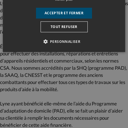
Lyne a 16 ans d’expérience dans le domaine, et Ghyslain a plus
de 15 ans d’expérience en aide à la mobilité et plus de 35 ans
ACCEPTER ET FERMER
d’expérience en mécanique industrielle. De plus, plusieurs
mécaniciens d’ascenseur compagnons (MPFE) font partie de
TOUT REFUSER
l’équipe d’Élévaction.
PERSONNALISER
Élévaction a sa licence RBQ et ses techniciens sont qualifiés
pour effectuer des installations, réparations et entretiens
d’appareils résidentiels et commerciaux, selon les normes
CSA. Nous sommes accrédités par la SHQ (programme PAD),
la SAAQ, la CNESST et le programme des anciens
combattants pour effectuer tous ces types de travaux sur les
produits d’aide à la mobilité.
Lyne ayant bénéficié elle-même de l’aide du Programme
d’adaptation de domicile (PAD), elle se fait un plaisir d’aider
sa clientèle à remplir les documents nécessaires pour
bénéficier de cette aide financière.